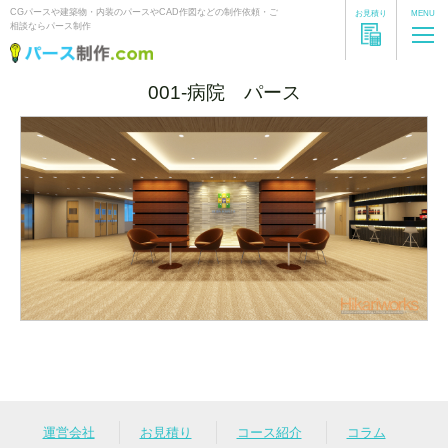
CGパースや建築物・内装のパースやCAD作図などの制作依頼・ご
お見積り
MENU
相談ならパース制作
001-病院 パース
運営会社
お見積り
コース紹介
コラム