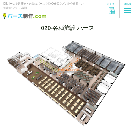
CGパースや建築物・内装のパースやCAD作図などの制作依頼・ご
お見積り
MENU
相談ならパース制作
020-各種施設 パース