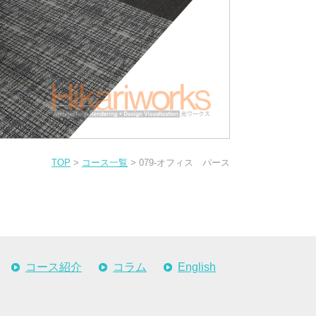
TOP
>
コース一覧
> 079-オフィス パース
コース紹介
コラム
English