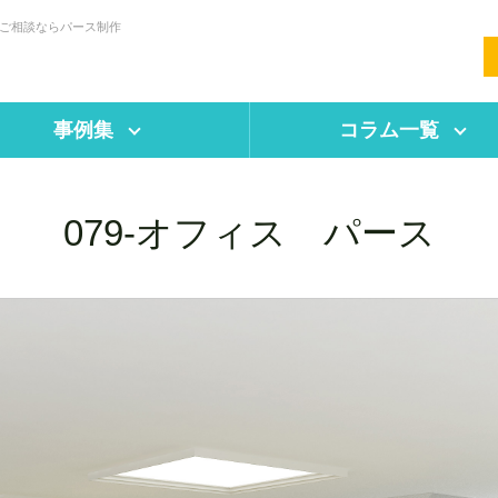
・ご相談ならパース制作
事例集
コラム一覧
079-オフィス パース